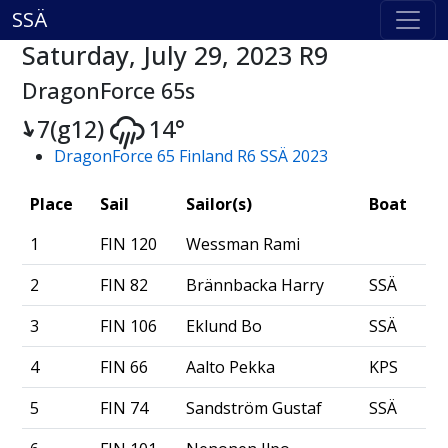
SSÄ
Saturday, July 29, 2023 R9
DragonForce 65s
7(g12)
14°
DragonForce 65 Finland R6 SSÄ 2023
Place
Sail
Sailor(s)
Boat
1
FIN 120
Wessman Rami
2
FIN 82
Brännbacka Harry
SSÄ
3
FIN 106
Eklund Bo
SSÄ
4
FIN 66
Aalto Pekka
KPS
5
FIN 74
Sandström Gustaf
SSÄ